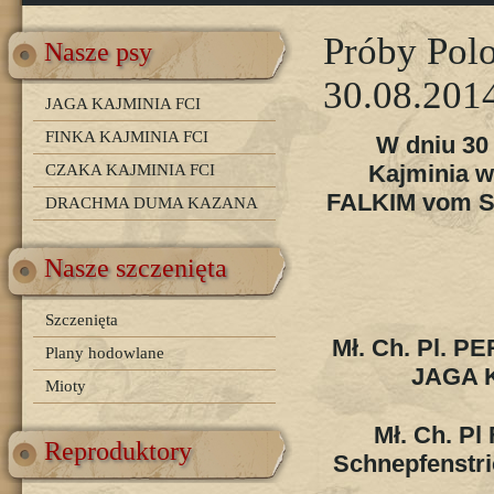
Próby Pol
Nasze psy
30.08.201
JAGA KAJMINIA FCI
FINKA KAJMINIA FCI
W dniu 30 
Kajminia w
CZAKA KAJMINIA FCI
FALKIM vom Sc
DRACHMA DUMA KAZANA
Nasze szczenięta
Szczenięta
Mł. Ch. Pl. PE
Plany hodowlane
JAGA Ka
Mioty
Mł. Ch. P
Reproduktory
Schnepfenstri