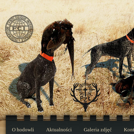
O hodowli
Aktualności
Galeria zdjęć
Kont